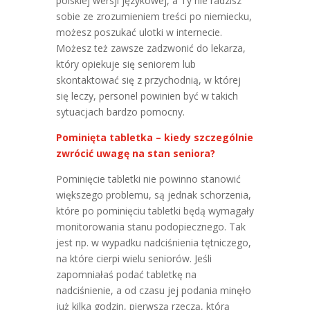
polskiej wersji językowej, a Ty nie radzisz
sobie ze zrozumieniem treści po niemiecku,
możesz poszukać ulotki w internecie.
Możesz też zawsze zadzwonić do lekarza,
który opiekuje się seniorem lub
skontaktować się z przychodnią, w której
się leczy, personel powinien być w takich
sytuacjach bardzo pomocny.
Pominięta tabletka – kiedy szczególnie
zwrócić uwagę na stan seniora?
Pominięcie tabletki nie powinno stanowić
większego problemu, są jednak schorzenia,
które po pominięciu tabletki będą wymagały
monitorowania stanu podopiecznego. Tak
jest np. w wypadku nadciśnienia tętniczego,
na które cierpi wielu seniorów. Jeśli
zapomniałaś podać tabletkę na
nadciśnienie, a od czasu jej podania minęło
już kilka godzin, pierwszą rzeczą, którą