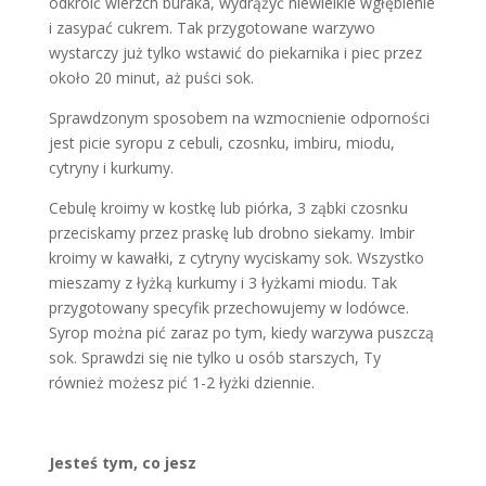
odkroić wierzch buraka, wydrążyć niewielkie wgłębienie
i zasypać cukrem. Tak przygotowane warzywo
wystarczy już tylko wstawić do piekarnika i piec przez
około 20 minut, aż puści sok.
Sprawdzonym sposobem na wzmocnienie odporności
jest picie syropu z cebuli, czosnku, imbiru, miodu,
cytryny i kurkumy.
Cebulę kroimy w kostkę lub piórka, 3 ząbki czosnku
przeciskamy przez praskę lub drobno siekamy. Imbir
kroimy w kawałki, z cytryny wyciskamy sok. Wszystko
mieszamy z łyżką kurkumy i 3 łyżkami miodu. Tak
przygotowany specyfik przechowujemy w lodówce.
Syrop można pić zaraz po tym, kiedy warzywa puszczą
sok. Sprawdzi się nie tylko u osób starszych, Ty
również możesz pić 1-2 łyżki dziennie.
Jesteś tym, co jesz