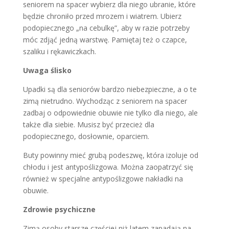
seniorem na spacer wybierz dla niego ubranie, które
będzie chroniło przed mrozem i wiatrem. Ubierz
podopiecznego „na cebulkę”, aby w razie potrzeby
móc zdjąć jedną warstwę. Pamiętaj też o czapce,
szaliku i rękawiczkach.
Uwaga ślisko
Upadki są dla seniorów bardzo niebezpieczne, a o te
zimą nietrudno. Wychodząc z seniorem na spacer
zadbaj o odpowiednie obuwie nie tylko dla niego, ale
także dla siebie. Musisz być przecież dla
podopiecznego, dosłownie, oparciem.
Buty powinny mieć grubą podeszwę, która izoluje od
chłodu i jest antypoślizgowa. Można zaopatrzyć się
również w specjalne antypoślizgowe nakładki na
obuwie.
Zdrowie psychiczne
Zimą osoby starsze częściej niż latem zapadają na