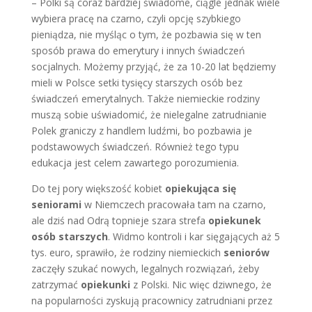
– Polki są coraz bardziej świadome, ciągle jednak wiele
wybiera pracę na czarno, czyli opcję szybkiego
pieniądza, nie myśląc o tym, że pozbawia się w ten
sposób prawa do emerytury i innych świadczeń
socjalnych. Możemy przyjąć, że za 10-20 lat będziemy
mieli w Polsce setki tysięcy starszych osób bez
świadczeń emerytalnych. Także niemieckie rodziny
muszą sobie uświadomić, że nielegalne zatrudnianie
Polek graniczy z handlem ludźmi, bo pozbawia je
podstawowych świadczeń. Również tego typu
edukacja jest celem zawartego porozumienia.
Do tej pory większość kobiet
opiekująca się
seniorami
w Niemczech pracowała tam na czarno,
ale dziś nad Odrą topnieje szara strefa
opiekunek
osób starszych
. Widmo kontroli i kar sięgających aż 5
tys. euro, sprawiło, że rodziny niemieckich
seniorów
zaczęły szukać nowych, legalnych rozwiązań, żeby
zatrzymać
opiekunki
z Polski. Nic więc dziwnego, że
na popularności zyskują pracownicy zatrudniani przez