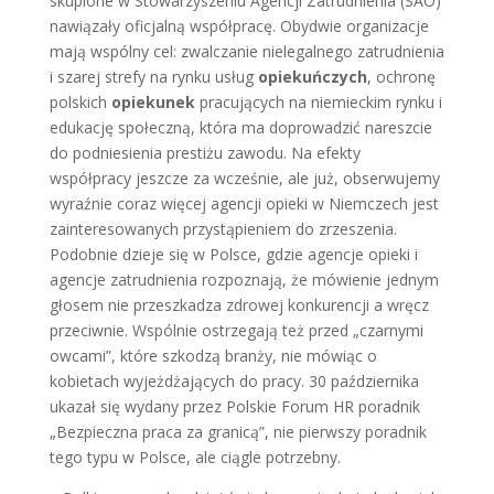
skupione w Stowarzyszeniu Agencji Zatrudnienia (SAO)
nawiązały oficjalną współpracę. Obydwie organizacje
mają wspólny cel: zwalczanie nielegalnego zatrudnienia
i szarej strefy na rynku usług
opiekuńczych
, ochronę
polskich
opiekunek
pracujących na niemieckim rynku i
edukację społeczną, która ma doprowadzić nareszcie
do podniesienia prestiżu zawodu. Na efekty
współpracy jeszcze za wcześnie, ale już, obserwujemy
wyraźnie coraz więcej agencji opieki w Niemczech jest
zainteresowanych przystąpieniem do zrzeszenia.
Podobnie dzieje się w Polsce, gdzie agencje opieki i
agencje zatrudnienia rozpoznają, że mówienie jednym
głosem nie przeszkadza zdrowej konkurencji a wręcz
przeciwnie. Wspólnie ostrzegają też przed „czarnymi
owcami”, które szkodzą branży, nie mówiąc o
kobietach wyjeżdżających do pracy. 30 października
ukazał się wydany przez Polskie Forum HR poradnik
„Bezpieczna praca za granicą”, nie pierwszy poradnik
tego typu w Polsce, ale ciągle potrzebny.