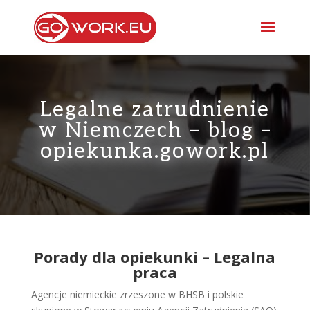
Legalne zatrudnienie
w Niemczech – blog –
opiekunka.gowork.pl
Porady dla opiekunki – Legalna
praca
Agencje niemieckie zrzeszone w BHSB i polskie