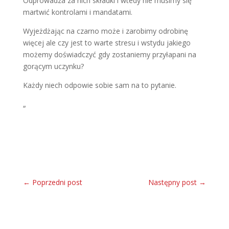
Odprowadza za nich składki i wtedy nie musimy się
martwić kontrolami i mandatami.
Wyjeżdżając na czarno może i zarobimy odrobinę
więcej ale czy jest to warte stresu i wstydu jakiego
możemy doświadczyć gdy zostaniemy przyłapani na
gorącym uczynku?
Każdy niech odpowie sobie sam na to pytanie.
„
←
Poprzedni post
Następny post
→